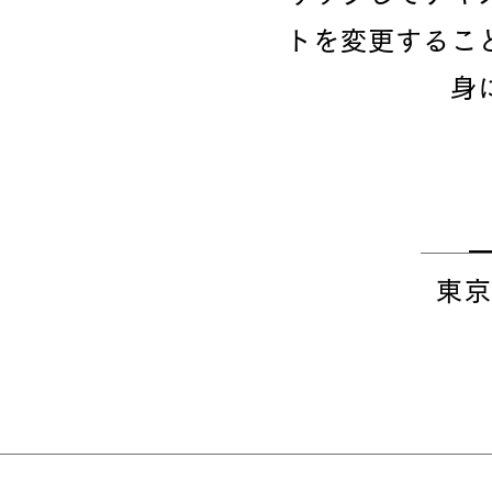
トを変更するこ
身
東