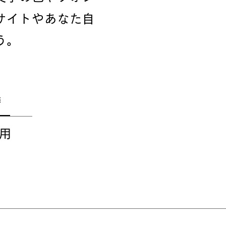
サイトやあなた自
う。
態
用